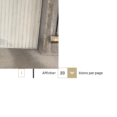
1
Afficher
biens par page