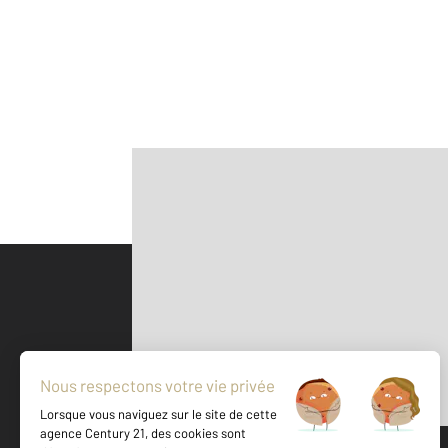
Parlons de vous, parlons biens
500 m
©
Mappy