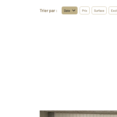
Trier par :
Date
Prix
Surface
Excl