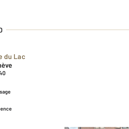
D
e du Lac
nève
240
ssage
agence