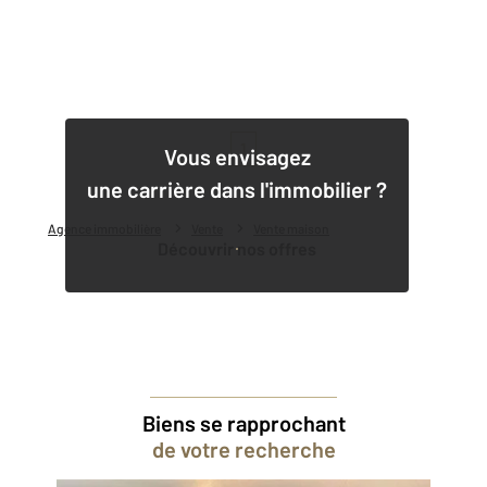
1
Vous envisagez
une carrière dans l'immobilier ?
Agence immobilière
Vente
Vente maison
Découvrir nos offres
Biens se rapprochant
de votre recherche