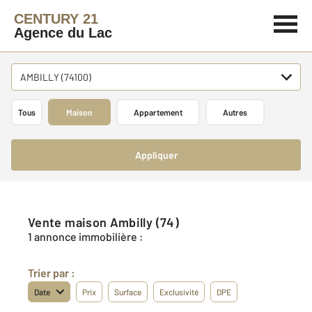
CENTURY 21
Agence du Lac
AMBILLY (74100)
Tous
Maison
Appartement
Autres
Appliquer
Vente maison Ambilly (74)
1 annonce immobilière :
Trier par :
Date
Prix
Surface
Exclusivité
DPE