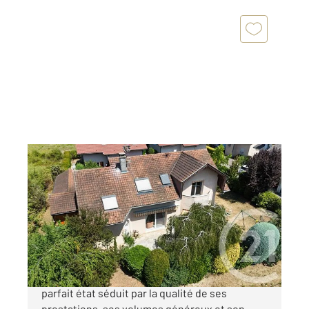
AMBILLY 74
2
138,40 m
, 6 pièces
Ref : 33268
Maison à vendre
695 000 €
Dès les premiers instants, cette maison en
parfait état séduit par la qualité de ses
prestations, ses volumes généreux et son