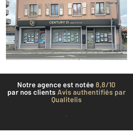
CENTURY 21 Agence du Lac
92 route de Genève
GAILLARD - 74240
Envoyer un message
Téléphoner à l'agence
Notre agence est notée
8,8/10
par nos clients
Avis authentifiés par
Qualitelis
Voir tous les avis clients